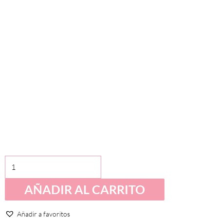
Puzzle
Doble
AÑADIR AL CARRITO
para
Niños:
Diversión
Añadir a favoritos