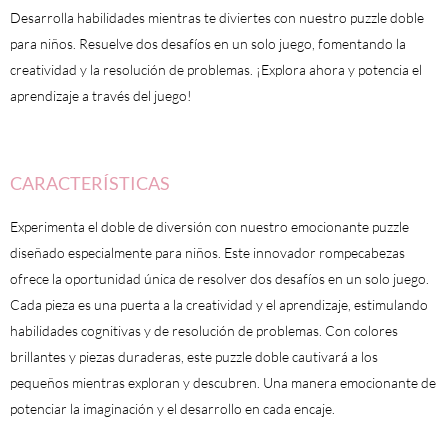
y
Desarrolla habilidades mientras te diviertes con nuestro puzzle doble
Desafío
para niños. Resuelve dos desafíos en un solo juego, fomentando la
en
creatividad y la resolución de problemas. ¡Explora ahora y potencia el
un
aprendizaje a través del juego!
Solo
Juego
con
CARACTERÍSTICAS
bolsa
incluida
Experimenta el doble de diversión con nuestro emocionante puzzle
cantidad
diseñado especialmente para niños. Este innovador rompecabezas
ofrece la oportunidad única de resolver dos desafíos en un solo juego.
Cada pieza es una puerta a la creatividad y el aprendizaje, estimulando
habilidades cognitivas y de resolución de problemas. Con colores
brillantes y piezas duraderas, este puzzle doble cautivará a los
pequeños mientras exploran y descubren. Una manera emocionante de
potenciar la imaginación y el desarrollo en cada encaje.