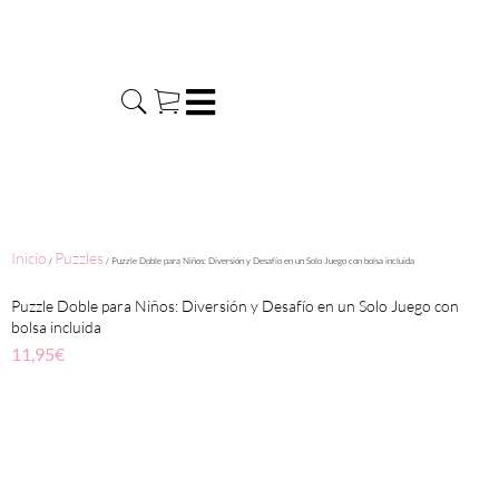
Ir
al
contenido
Inicio
Puzzles
/
/ Puzzle Doble para Niños: Diversión y Desafío en un Solo Juego con bolsa incluida
Puzzle Doble para Niños: Diversión y Desafío en un Solo Juego con
bolsa incluida
11,95
€