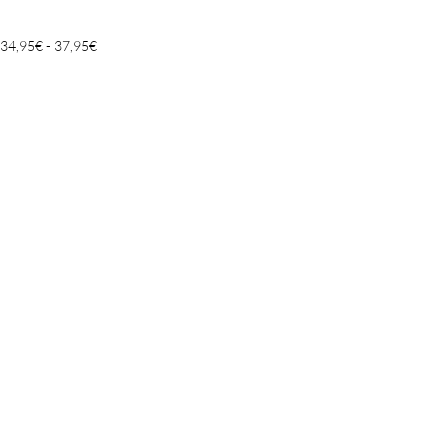
Rango
34,95
€
-
37,95
€
de
precios:
desde
34,95€
hasta
37,95€