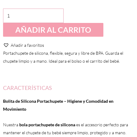
Gato
cantidad
AÑADIR AL CARRITO
Añadir a favoritos
Portachupete de silicona, flexible, segura y libre de BPA. Guarda el
chupete limpio y a mano. Ideal para el bolso o el carrito del bebé.
CARACTERÍSTICAS
Bolita de Silicona Portachupete – Higiene y Comodidad en
Movimiento
Nuestra
bola portachupete de silicona
es el accesorio perfecto para
mantener el chupete de tu bebé siempre limpio, protegido y a mano.