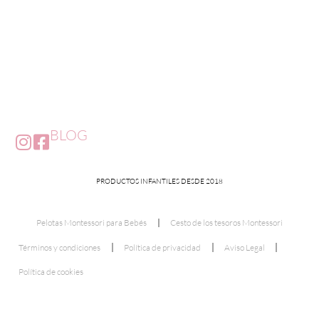
BLOG
PRODUCTOS INFANTILES DESDE 2018
Pelotas Montessori para Bebés
Cesto de los tesoros Montessori
Términos y condiciones
Política de privacidad
Aviso Legal
Política de cookies