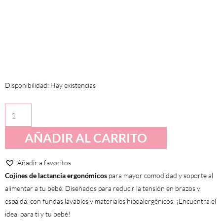
Cojín
Disponibilidad:
Hay existencias
de
lactancia
-
AÑADIR AL CARRITO
Nubes
cantidad
Añadir a favoritos
Cojines de lactancia ergonómicos
para mayor comodidad y soporte al
alimentar a tu bebé. Diseñados para reducir la tensión en brazos y
espalda, con fundas lavables y materiales hipoalergénicos. ¡Encuentra el
ideal para ti y tu bebé!