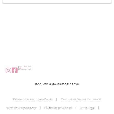
BLOG
PRODUCTOS INFANTILES DESDE 2018
Pelotas Montessori para Bebés
Cesto de los tesoros Montessori
Términos y condiciones
Política de privacidad
Aviso Legal