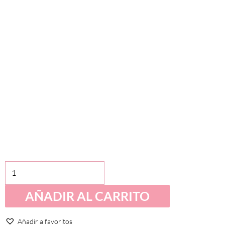
Pelota
Montessori
AÑADIR AL CARRITO
-
Mostaza
nubes
Añadir a favoritos