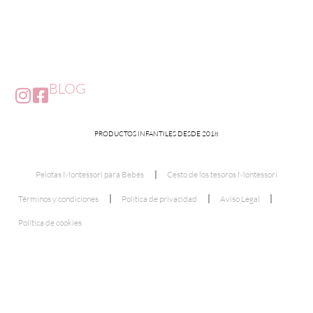
BLOG
PRODUCTOS INFANTILES DESDE 2018
Pelotas Montessori para Bebés
Cesto de los tesoros Montessori
Términos y condiciones
Política de privacidad
Aviso Legal
Política de cookies