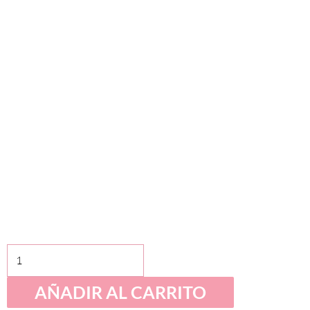
Libro
de
AÑADIR AL CARRITO
sonidos
-