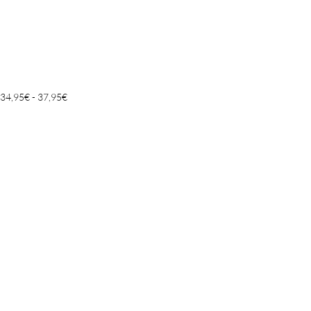
Rango
34,95
€
-
37,95
€
de
precios:
desde
34,95€
hasta
37,95€