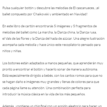
Pulsa cualquier botón y descubre las melodías de
El cascanueces
, ¡el
ballet compuesto por Chaikovski y ambientado en Navidad!
En este
libro de cartón
encontrarás
5 imágenes y 5 fragmentos de
melodías
del ballet como
La marcha
, la
Danza china
, la
Danza rusa
,
el
Vals de las flores
y la
Danza del hada de azúcar
.
Una alegre ilustración
acompaña cada melodía y hace único este recopilatorio pensado para
niños y niñas.
Los botones están adaptados a manos pequeñas
, que aprenderán muy
pronto a encontrar el botón y hacerlo sonar de manera autónoma.
Está especialmente dirigido a bebés, con los
cantos romos
para que no
se hagan daño e imágenes muy grandes y llenas de colores para que
cada página llame su atención. Una combinación perfecta para
introducir la
música clásica
en la vida de los más pequeños.
Además, ¡contiene
un chip final con un sonido aleatorio
para hacer un