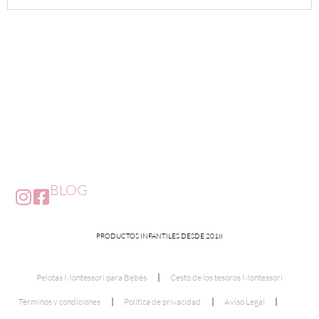
BLOG
PRODUCTOS INFANTILES DESDE 2018
Pelotas Montessori para Bebés
Cesto de los tesoros Montessori
Términos y condiciones
Política de privacidad
Aviso Legal