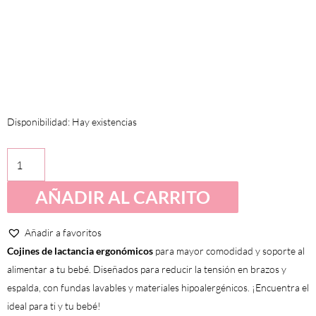
Cojín
Disponibilidad:
Hay existencias
de
lactancia
-
AÑADIR AL CARRITO
Flores
cantidad
Añadir a favoritos
Cojines de lactancia ergonómicos
para mayor comodidad y soporte al
alimentar a tu bebé. Diseñados para reducir la tensión en brazos y
espalda, con fundas lavables y materiales hipoalergénicos. ¡Encuentra el
ideal para ti y tu bebé!