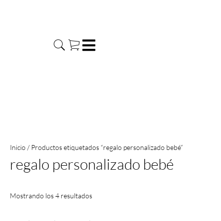
Ir
al
contenido
Inicio
/ Productos etiquetados “regalo personalizado bebé”
regalo personalizado bebé
Mostrando los 4 resultados