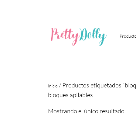
Ir
al
contenido
Product
/ Productos etiquetados “bloq
Inicio
bloques apilables
Mostrando el único resultado