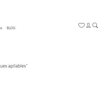
os
BLOG
ues apilables”