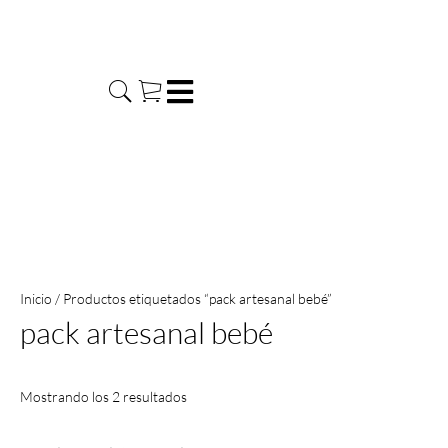
Ir
al
contenido
Inicio
/ Productos etiquetados “pack artesanal bebé”
pack artesanal bebé
Mostrando los 2 resultados