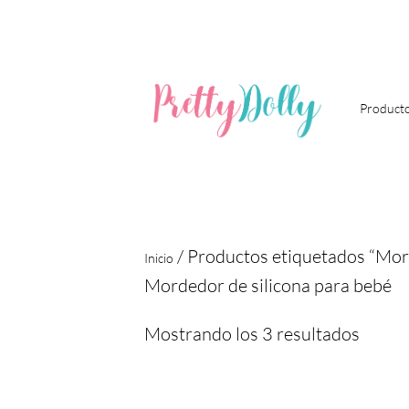
Ir
al
contenido
Product
/ Productos etiquetados “Mord
Inicio
Mordedor de silicona para bebé
Mostrando los 3 resultados