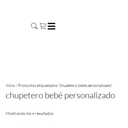
Ir
al
contenido
Inicio
/ Productos etiquetados “chupetero bebé personalizado”
chupetero bebé personalizado
Mostrando los 4 resultados